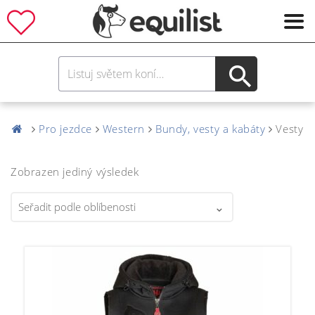
Pro jezdce
Western
Bundy, vesty a kabáty
Vesty
Zobrazen jediný výsledek