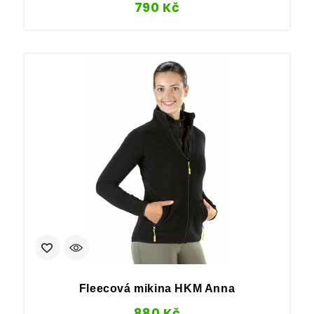
790
Kč
Fleecová mikina HKM Anna
880
Kč