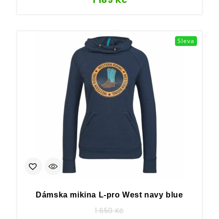
Sleva
Dámska mikina L-pro West navy blue
1 650
Kč