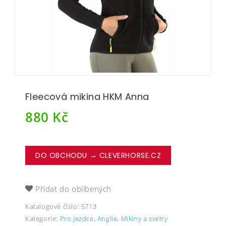
Fleecová mikina HKM Anna
880
Kč
DO OBCHODU → CLEVERHORSE.CZ
Přidat do oblíbených
Katalogové číslo:
5713
Kategorie:
Pro jezdce
,
Anglie
,
Mikiny a svetry