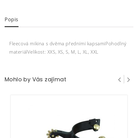
Popis
Fleecová mikina s dvěma předními kapsamiPohodlný
materiálVelikost: XXS, XS, S, M, L, XL, XXL
Mohlo by Vás zajímat