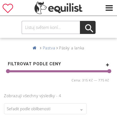
Pastva
Pásky a lanka
FILTROVAT PODLE CENY
Cena:
315 Kč
—
775 Kč
Zobrazuji všechny výsledky - 4