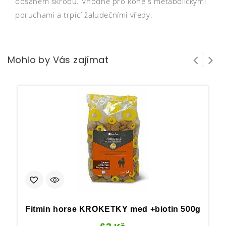
obsahem škrobu. Vhodné pro koně s metabolickými
poruchami a trpící žaludečními vředy.
Mohlo by Vás zajímat
Fitmin horse KROKETKY med +biotin 500g