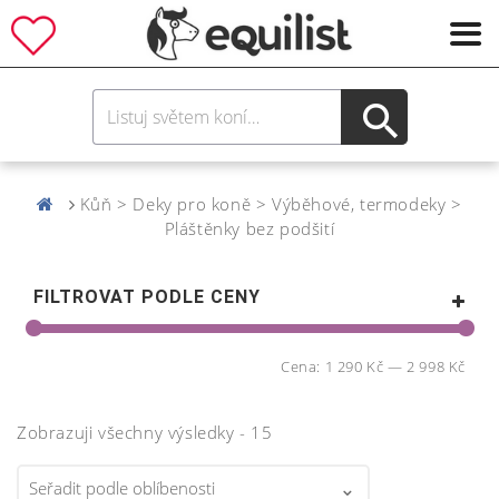
Kůň > Deky pro koně > Výběhové, termodeky >
Pláštěnky bez podšití
FILTROVAT PODLE CENY
Cena:
1 290 Kč
—
2 998 Kč
Zobrazuji všechny výsledky - 15