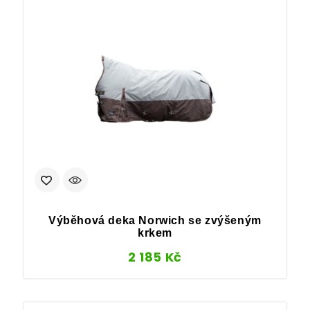
Výběhová deka Norwich se zvýšeným
krkem
2 185
Kč