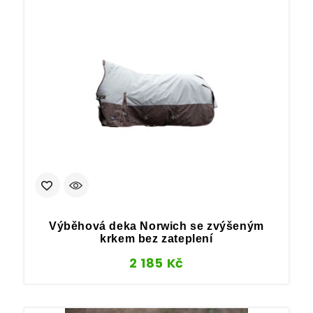
Výběhová deka Norwich se zvýšeným
krkem bez zateplení
2 185
Kč