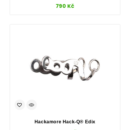
790
Kč
Hackamore Hack-Q® Edix