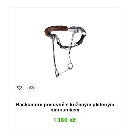
Hackamore posuvné s koženým pleteným
nánosníkem
1 380
Kč