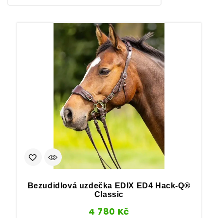
Bezudidlová uzdečka EDIX ED4 Hack‑Q®
Classic
4 780
Kč