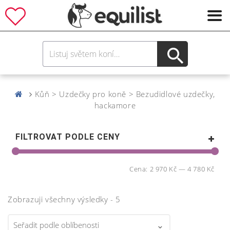
Kůň > Uzdečky pro koně > Bezudidlové uzdečky,
hackamore
FILTROVAT PODLE CENY
Cena:
2 970 Kč
—
4 780 Kč
Zobrazuji všechny výsledky - 5