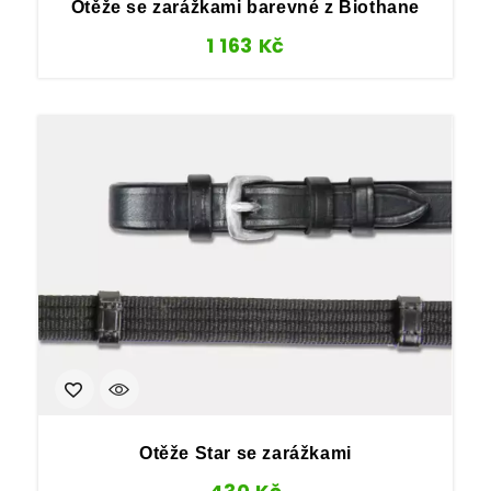
Otěže se zarážkami barevné z Biothane
1 163
Kč
Otěže Star se zarážkami