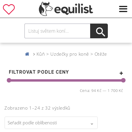
Kůň > Uzdečky pro koně > Otěže
FILTROVAT PODLE CENY
Cena:
94 Kč
—
1 700 Kč
Zobrazeno 1–24 z 32 výsledků