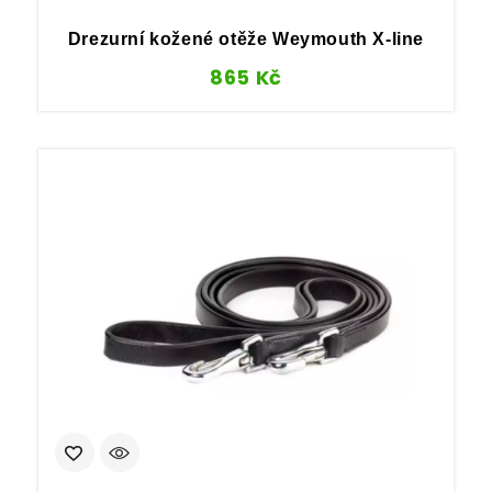
Drezurní kožené otěže Weymouth X-line
865
Kč