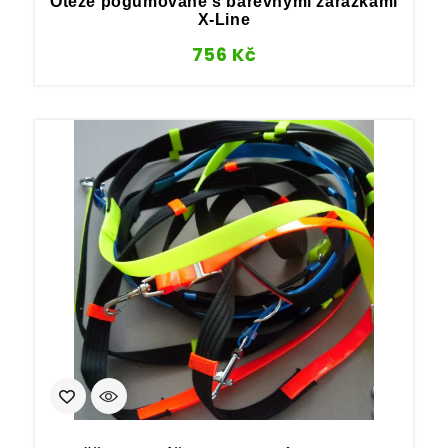
Otěže pogumované s barevnými zarážkami
X-Line
756
Kč