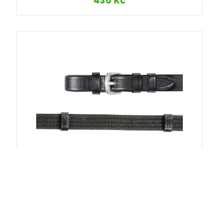
430
Kč
Otěže X-line extra dlouhé 3,3m
809
Kč