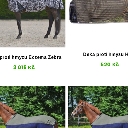
Deka proti hmyzu
proti hmyzu Eczema Zebra
520
Kč
3 016
Kč