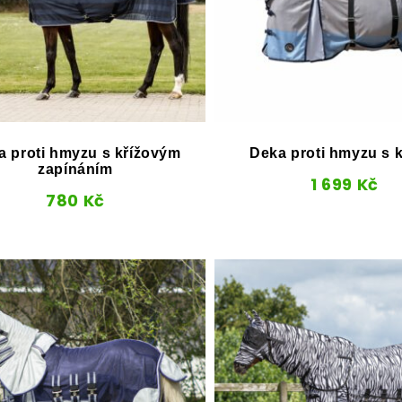
a proti hmyzu s křížovým
Deka proti hmyzu s 
zapínáním
1 699
Kč
780
Kč