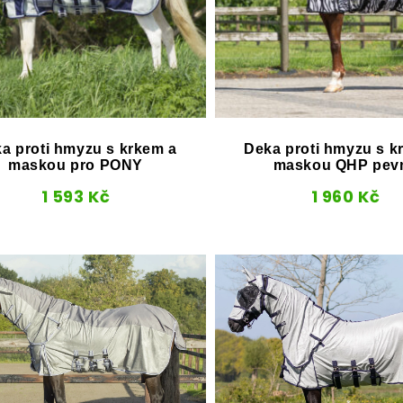
a proti hmyzu s krkem a
Deka proti hmyzu s k
maskou pro PONY
maskou QHP pev
1 593
Kč
1 960
Kč