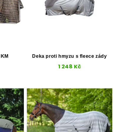
 HKM
Deka proti hmyzu s fleece zády
1 248
Kč