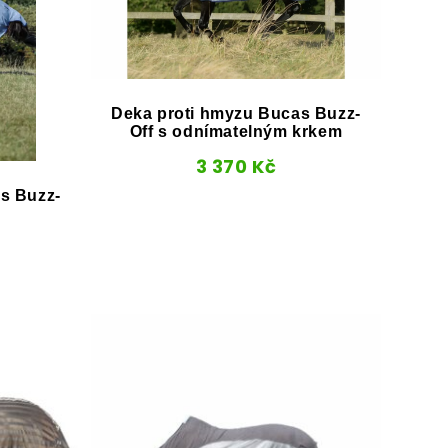
Deka proti hmyzu Bucas Buzz-
Off s odnímatelným krkem
3 370
Kč
s Buzz-