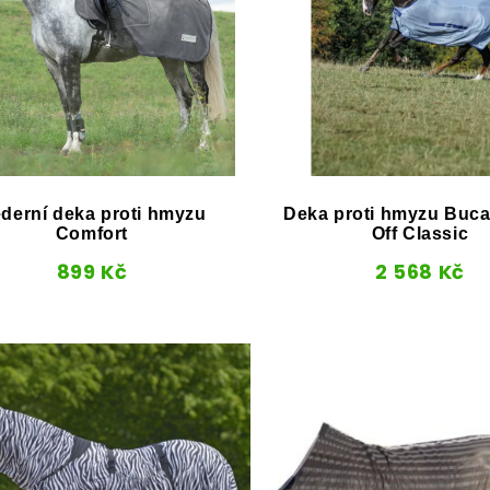
derní deka proti hmyzu
Deka proti hmyzu Buca
Comfort
Off Classic
899
Kč
2 568
Kč