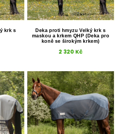
ý krk s
Deka proti hmyzu Velký krk s
maskou a krkem QHP (Deka pro
koně se širokým krkem)
2 320
Kč