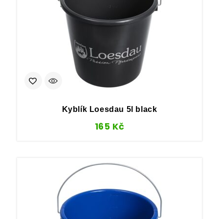
Kyblík Loesdau 5l black
165
Kč