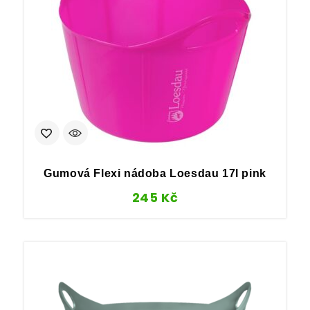
Gumová Flexi nádoba Loesdau 17l pink
245
Kč