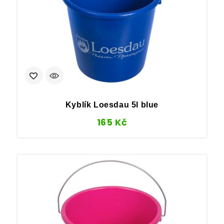
Kyblík Loesdau 5l blue
165
Kč