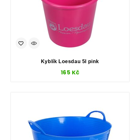
Kyblík Loesdau 5l pink
165
Kč