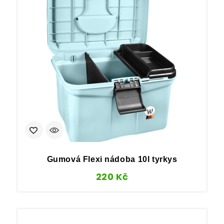
Gumová Flexi nádoba 10l tyrkys
220
Kč