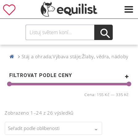
Stáj a ohrada;Výbava stáje;Žlaby, vědra, nádoby
FILTROVAT PODLE CENY
Cena:
155 Kč
—
335 Kč
Zobrazeno 1–24 z 26 výsledků