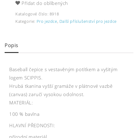
Přidat do oblíbených
Katalogové číslo:
8918
Kategorie:
Pro jezdce
,
Další příslušenství pro jezdce
Popis
Baseball čepice s vestavěným potítkem a vyšitým
logem SCIPPIS.
Hrubá tkanina vyšší gramáže v plátnové vazbě
(canvas) zaručí vysokou odolnost.
MATERIÁL:
100 % bavlna
HLAVNÍ PŘEDNOSTI:
přírodní materiál