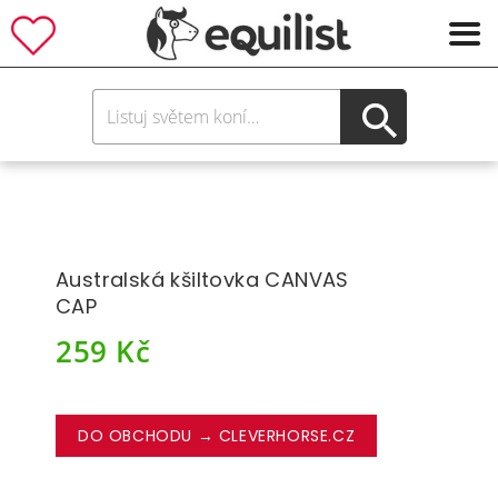
Australská kšiltovka CANVAS
CAP
259
Kč
DO OBCHODU → CLEVERHORSE.CZ