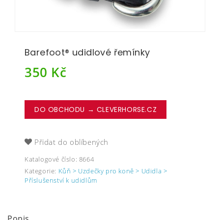
Barefoot® udidlové řemínky
350
Kč
DO OBCHODU → CLEVERHORSE.CZ
Přidat do oblíbených
Katalogové číslo:
8664
Kategorie:
Kůň > Uzdečky pro koně > Udidla >
Příslušenství k udidlům
Popis