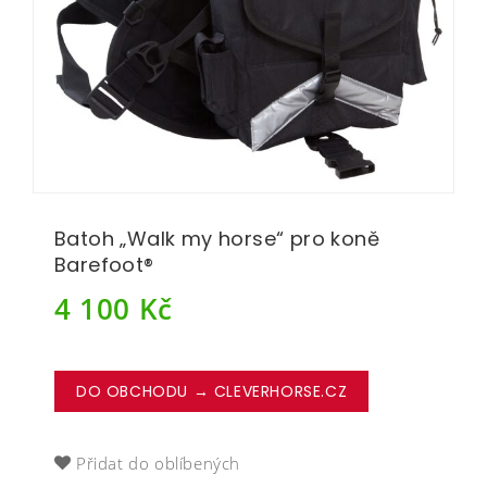
Batoh „Walk my horse“ pro koně
Barefoot®
4 100
Kč
DO OBCHODU → CLEVERHORSE.CZ
Přidat do oblíbených