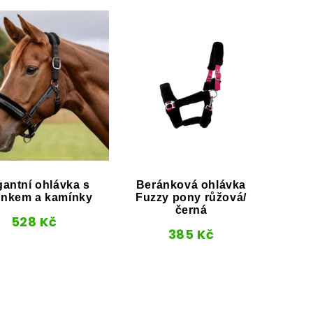
gantní ohlávka s
Beránková ohlávka
ánkem a kamínky
Fuzzy pony růžová/
černá
528
Kč
Ohl
385
Kč
svě