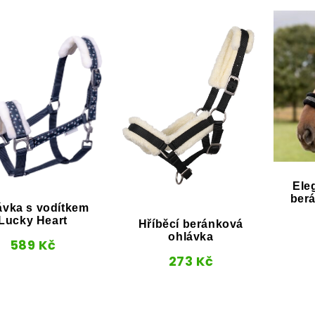
Ele
ber
ávka s vodítkem
Lucky Heart
Hříběcí beránková
ohlávka
589
Kč
273
Kč