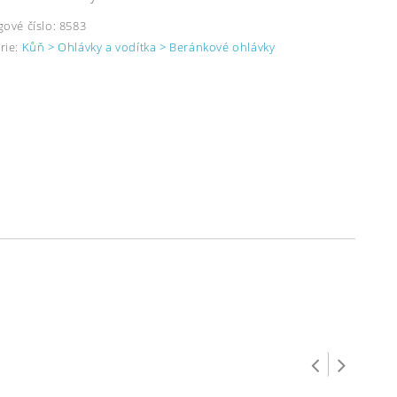
gové číslo:
8583
rie:
Kůň > Ohlávky a vodítka > Beránkové ohlávky