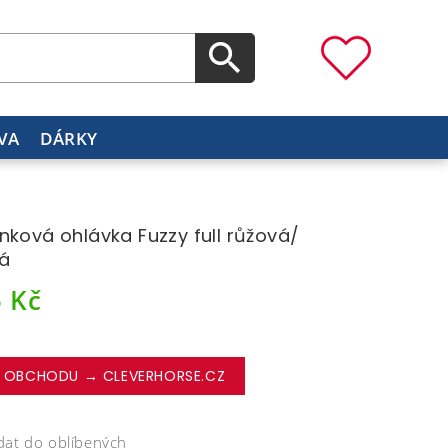
VA
DÁRKY
nková ohlávka Fuzzy full růžová/
á
5
Kč
 OBCHODU → CLEVERHORSE.CZ
dat do oblíbených