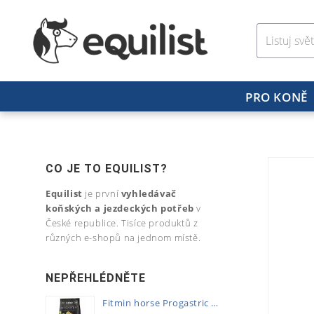
PRO KONĚ
CO JE TO EQUILIST?
Equilist
je první
vyhledávač
koňských a jezdeckých potřeb
v
České republice. Tisíce produktů z
různých e-shopů na jednom místě.
NEPŘEHLÉDNĚTE
Fitmin horse Progastric 20kg