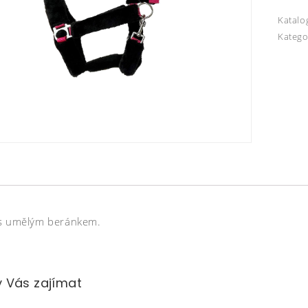
Katalo
Katego
s umělým beránkem.
 Vás zajímat