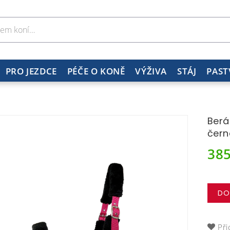
PRO JEZDCE
PÉČE O KONĚ
VÝŽIVA
STÁJ
PAST
Berá
čern
38
DO
Při