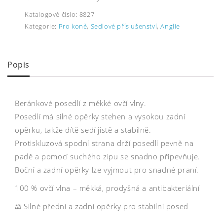
Katalogové číslo:
8827
Kategorie:
Pro koně
,
Sedlové příslušenství
,
Anglie
Popis
Beránkové posedlí z měkké ovčí vlny.
Posedlí má silné opěrky stehen a vysokou zadní
opěrku, takže dítě sedí jistě a stabilně.
Protiskluzová spodní strana drží posedlí pevně na
padě a pomocí suchého zipu se snadno připevňuje.
Boční a zadní opěrky lze vyjmout pro snadné praní.
100 % ovčí vlna – měkká, prodyšná a antibakteriální
⚖️ Silné přední a zadní opěrky pro stabilní posed