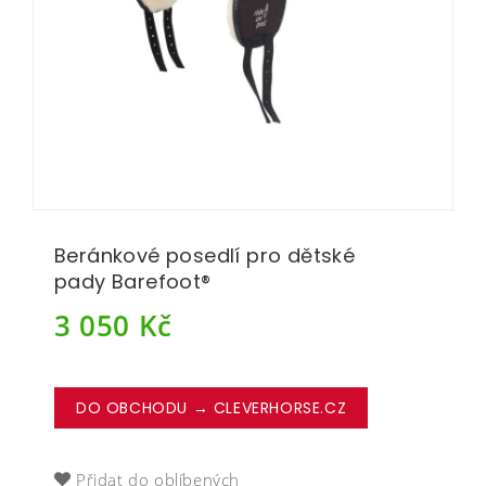
Beránkové posedlí pro dětské
pady Barefoot®
3 050
Kč
DO OBCHODU → CLEVERHORSE.CZ
Přidat do oblíbených