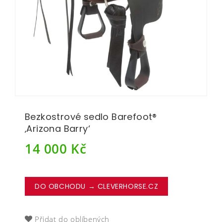
Bezkostrové sedlo Barefoot®
‚Arizona Barry‘
14 000
Kč
DO OBCHODU → CLEVERHORSE.CZ
Přidat do oblíbených