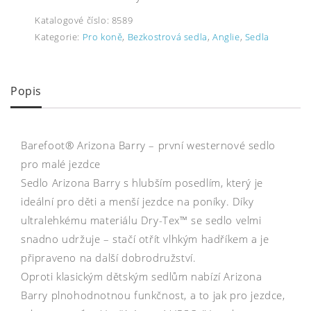
Katalogové číslo:
8589
Kategorie:
Pro koně
,
Bezkostrová sedla
,
Anglie
,
Sedla
Popis
Barefoot® Arizona Barry – první westernové sedlo
pro malé jezdce
Sedlo Arizona Barry s hlubším posedlím, který je
ideální pro děti a menší jezdce na poníky. Díky
ultralehkému materiálu Dry-Tex™ se sedlo velmi
snadno udržuje – stačí otřít vlhkým hadříkem a je
připraveno na další dobrodružství.
Oproti klasickým dětským sedlům nabízí Arizona
Barry plnohodnotnou funkčnost, a to jak pro jezdce,