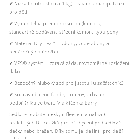
✔ Nízká hmotnost (cca 4 kg) – snadná manipulace i
pro děti
✔ Vyměnitelná přední rozsocha (komora) –
standartně dodávána střední komora typu pony
✔ Materiál Dry-Tex™ – odolný, voděodolný a
nenáročný na údržbu
✔ VPS® systém – zdravá záda, rovnoměrné rozložení
tlaku
✔ Bezpečný hluboký sed pro jistotu i u začátečníků
✔ Součástí balení: fendry, třmeny, uchycení
podbřišníku ve tvaru V a klíčenka Barry
Sedlo je podšité měkkým fleecem a nabízí 6
praktických D-kroužků pro přichycení podsedlové
dečky nebo brašen. Díky tomu je ideální i pro delší