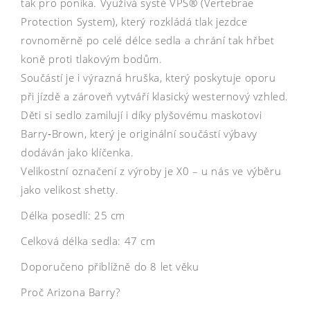
tak pro poníka. Využívá systé VPS® (Vertebrae
Protection System), který rozkládá tlak jezdce
rovnoměrně po celé délce sedla a chrání tak hřbet
koně proti tlakovým bodům.
Součástí je i výrazná hruška, který poskytuje oporu
při jízdě a zároveň vytváří klasický westernový vzhled.
Děti si sedlo zamilují i díky plyšovému maskotovi
Barry‑Brown, který je originální součástí výbavy
dodáván jako klíčenka.
Velikostní označení z výroby je X0 – u nás ve výběru
jako velikost shetty.
Délka posedlí: 25 cm
Celková délka sedla: 47 cm
Doporučeno přibližně do 8 let věku
Proč Arizona Barry?