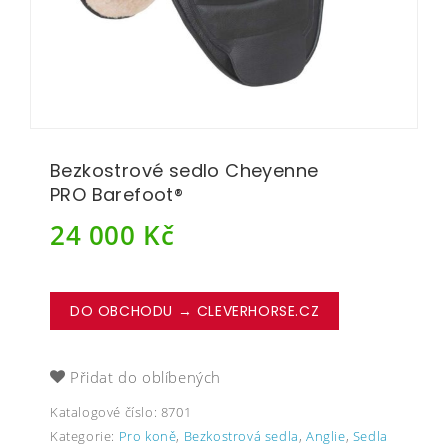
Bezkostrové sedlo Cheyenne
PRO Barefoot®
24 000
Kč
DO OBCHODU → CLEVERHORSE.CZ
Přidat do oblíbených
Katalogové číslo:
8701
Kategorie:
Pro koně
,
Bezkostrová sedla
,
Anglie
,
Sedla