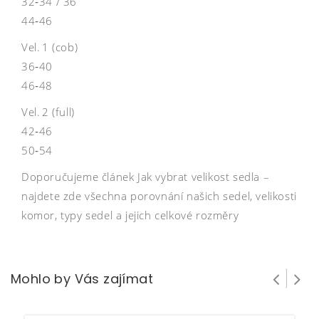
32‑34 / 36
44‑46
Vel. 1 (cob)
36‑40
46‑48
Vel. 2 (full)
42‑46
50‑54
Doporučujeme článek Jak vybrat velikost sedla –
najdete zde všechna porovnání našich sedel, velikosti
komor, typy sedel a jejich celkové rozměry
Mohlo by Vás zajímat