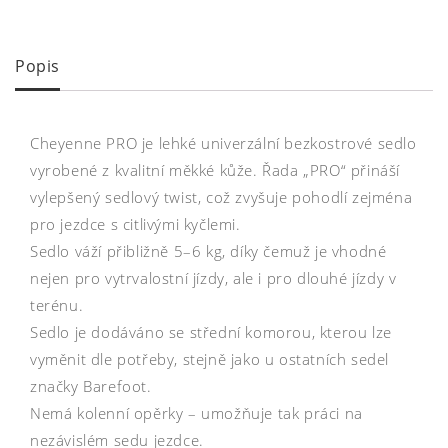
Popis
Cheyenne PRO je lehké univerzální bezkostrové sedlo
vyrobené z kvalitní měkké kůže. Řada „PRO“ přináší
vylepšený sedlový twist, což zvyšuje pohodlí zejména
pro jezdce s citlivými kyčlemi.
Sedlo váží přibližně 5–6 kg, díky čemuž je vhodné
nejen pro vytrvalostní jízdy, ale i pro dlouhé jízdy v
terénu.
Sedlo je dodáváno se střední komorou, kterou lze
vyměnit dle potřeby, stejně jako u ostatních sedel
značky Barefoot.
Nemá kolenní opěrky – umožňuje tak práci na
nezávislém sedu jezdce.