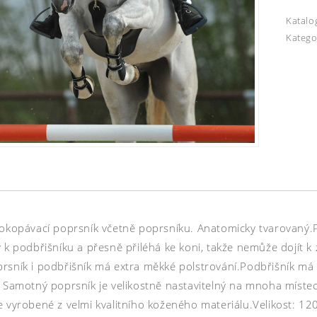
Katalo
Katego
 okopávací poprsník včetně poprsníku. Anatomicky tvarovaný.
ý k podbřišníku a přesně přiléhá ke koni, takže nemůže dojít
rsník i podbřišník má extra měkké polstrování.Podbřišník má
. Samotný poprsník je velikostně nastavitelný na mnoha míste
e vyrobené z velmi kvalitního koženého materiálu.Velikost: 1