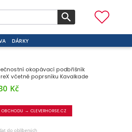
VA
DÁRKY
ečnostní okopávací podbřišník
reX včetně poprsníku Kavalkade
630
Kč
 OBCHODU → CLEVERHORSE.CZ
dat do oblíbených