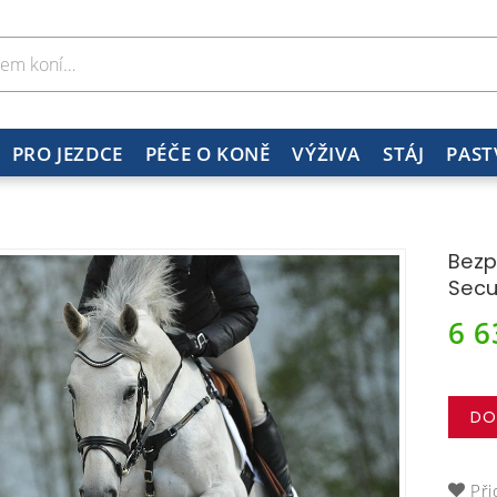
PRO JEZDCE
PÉČE O KONĚ
VÝŽIVA
STÁJ
PAST
Bezp
Secu
6 
DO
Při