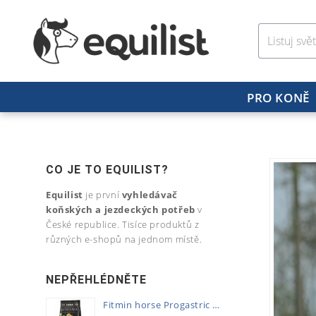
PRO KONĚ
CO JE TO EQUILIST?
Equilist
je první
vyhledávač
koňských a jezdeckých potřeb
v
České republice. Tisíce produktů z
různých e-shopů na jednom místě.
NEPŘEHLÉDNĚTE
Fitmin horse Progastric 20kg