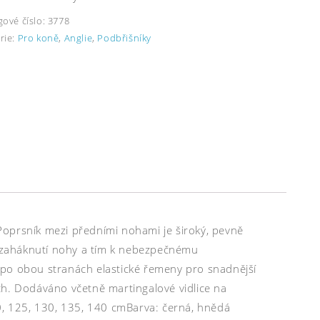
gové číslo:
3778
rie:
Pro koně
,
Anglie
,
Podbřišníky
Poprsník mezi předními nohami je široký, pevně
 k zaháknutí nohy a tím k nebezpečnému
 po obou stranách elastické řemeny pro snadnější
ch. Dodáváno včetně martingalové vidlice na
20, 125, 130, 135, 140 cmBarva: černá, hnědá