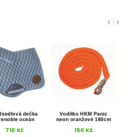
dsedlová dečka
Vodítko HKM Panic
Ohl
renoble oceán
neon oranžové 180cm
710
Kč
150
Kč