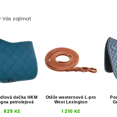
 Vás zajímat
dlová dečka HKM
Otěže westernové L-pro
Po
gna petrolejová
West Lexington
G
625
Kč
1 210
Kč