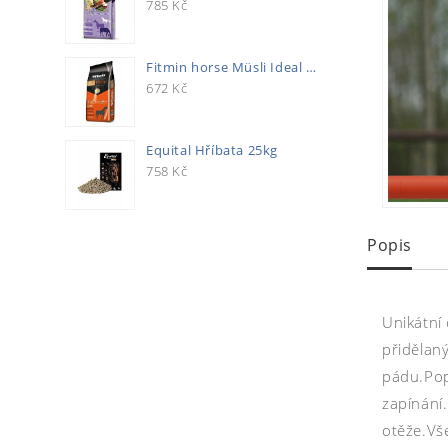
785
Kč
Fitmin horse Müsli Ideal 20kg
672
Kč
Equital Hříbata 25kg
758
Kč
Popis
Unikátní
přidělan
pádu.Pop
zapínání
otěže.Vš