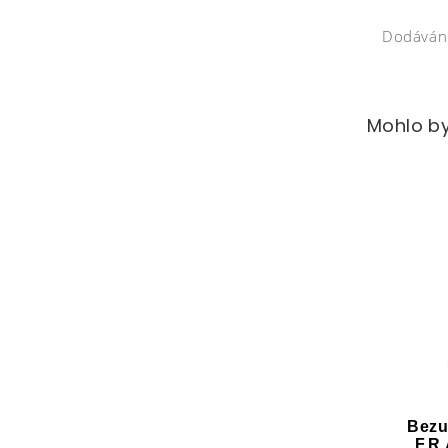
Dodáváno
Mohlo by
Bezu
F.R.