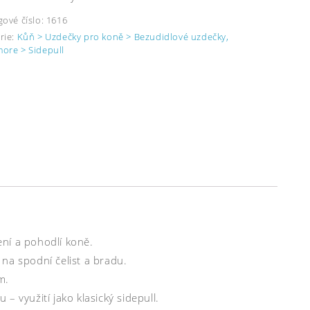
gové číslo:
1616
rie:
Kůň > Uzdečky pro koně > Bezudidlové uzdečky,
ore > Sidepull
ní a pohodlí koně.
na spodní čelist a bradu.
m.
 využití jako klasický sidepull.