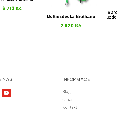
6 713
Kč
Baro
Multiuzdečka Biothane
uzde
2 620
Kč
E NÁS
INFORMACE
Blog
agram
youtube
O nás
Kontakt