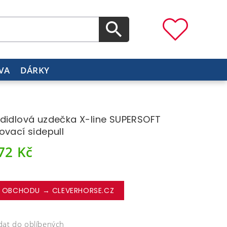
VA
DÁRKY
didlová uzdečka X-line SUPERSOFT
ovací sidepull
072
Kč
 OBCHODU → CLEVERHORSE.CZ
dat do oblíbených