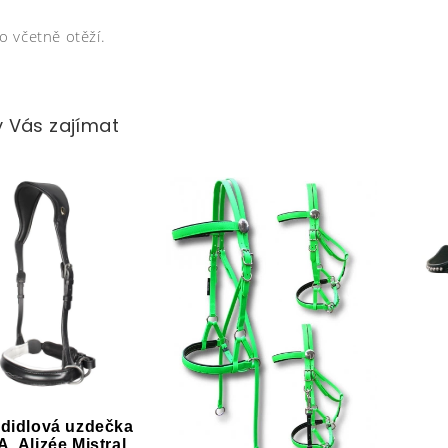
 včetně otěží.
 Vás zajímat
didlová uzdečka
A. Alizée Mistral