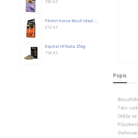
785
Kč
Fitmin horse Müsli Ideal 20kg
672
Kč
Equital Hříbata 25kg
758
Kč
Popis
Bezudidlo
Tato uzd
Otěže se
Působení
Stahovací