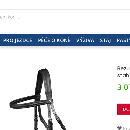
PRO JEZDCE
PÉČE O KONĚ
VÝŽIVA
STÁJ
PAST
Bezu
stah
3 
DO
Při