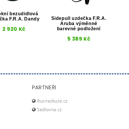
kní bezudidlová
Sidepull uzdečka F.R.A.
Bez
čka F.R.A. Dandy
Aruba výměnné
2 920
Kč
barevné podložení
5 389
Kč
PARTNEŘI
Rucnezkuze.cz
Sedlovna.cz