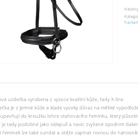
Katalo
Katego
hackam
vá uzdečka vyrobena z vysoce kvalitní kůže, řady X-line.
ečka je z jemné kůže a klade vysoký důraz na měkké vypodlože
 upevňují do kroužku lehce stahovacího řemínku, který působí 
 je tedy podobné jako sidepull a navíc zvýšené spodním tlake
 řemínek lze také sundat a otěže zapínat rovnou do nánosníku –