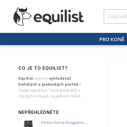
PRO KONĚ
CO JE TO EQUILIST?
Equilist
je první
vyhledávač
koňských a jezdeckých potřeb
v
České republice. Tisíce produktů z
různých e-shopů na jednom místě.
NEPŘEHLÉDNĚTE
Fitmin horse Progastric 20kg