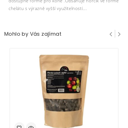
dostupné formě pro koně .Obsahuje hořčík ve formě
chelátu s výrazně vyšší využitelností….
Mohlo by Vás zajímat