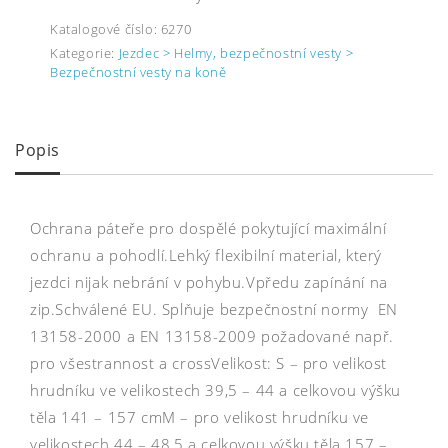
Katalogové číslo:
6270
Kategorie:
Jezdec > Helmy, bezpečnostní vesty >
Bezpečnostní vesty na koně
Popis
Ochrana páteře pro dospělé pokytující maximální
ochranu a pohodlí.Lehký flexibilní material, který
jezdci nijak nebrání v pohybu.Vpředu zapínání na
zip.Schválené EU. Splňuje bezpečnostní normy EN
13158-2000 a EN 13158-2009 požadované např.
pro všestrannost a crossVelikost: S – pro velikost
hrudníku ve velikostech 39,5 – 44 a celkovou výšku
těla 141 – 157 cmM – pro velikost hrudníku ve
velikostech 44 – 48,5 a celkovou výšku těla 157 –