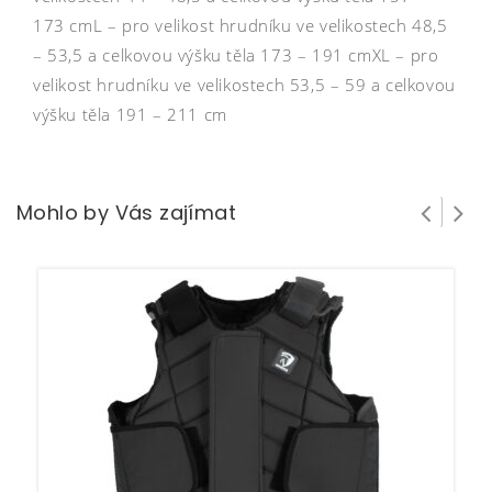
173 cmL – pro velikost hrudníku ve velikostech 48,5
– 53,5 a celkovou výšku těla 173 – 191 cmXL – pro
velikost hrudníku ve velikostech 53,5 – 59 a celkovou
výšku těla 191 – 211 cm
Mohlo by Vás zajímat