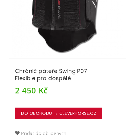
Chránič páteře Swing P07
Flexible pro dospělé
2 450
Kč
DO OBCHODU → CLEVERHORSE.CZ
Přidat do oblíbených