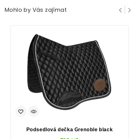
Mohlo by Vás zajímat
Podsedlová dečka Grenoble black
P