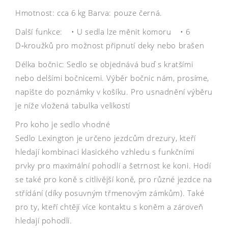
Hmotnost: cca 6 kg Barva: pouze černá.
Další funkce: • U sedla lze měnit komoru • 6
D‑kroužků pro možnost připnutí deky nebo brašen
Délka bočnic: Sedlo se objednává buď s kratšími
nebo delšími bočnicemi. Výběr bočnic nám, prosíme,
napište do poznámky v košíku. Pro usnadnění výběru
je níže vložená tabulka velikostí
Pro koho je sedlo vhodné
Sedlo Lexington je určeno jezdcům drezury, kteří
hledají kombinaci klasického vzhledu s funkčními
prvky pro maximální pohodlí a šetrnost ke koni. Hodí
se také pro koně s citlivější koně, pro různé jezdce na
střídání (díky posuvným třmenovým zámkům). Také
pro ty, kteří chtějí více kontaktu s koněm a zároveň
hledají pohodlí.