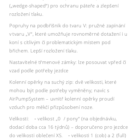
(„wedge-shaped“) pro ochranu páteře a zlepšení
rozložení tlaku.
Popruhy na podbřišník do tvaru V: pružné zapínání
v tvaru „V“, které umožňuje rovnoměrné dotažení i u
koní s citlivým či problematickým místem pod
břichem. Lepší rozložení tlaku.
Nastavitelné třmenové zámky: lze posouvat vpřed či
vzad podle potřeby jezdce
Kolenní opěrky na suchý zip: dvě velikosti, které
mohou být podle potřeby vyměněny; navíc s
AirPumpSystem – uvnitř kolenní opěrky proudí
vzduch pro měkčí přizpůsobení noze.
Velikosti: ‑ velikost „0 / pony“ (na objednávku,
dodací doba cca 16 týdnů) – doporučeno pro jezdce
do velikosti oblečení XS. ‑ velikosti 1 (cob) a 2 (full)