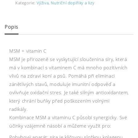
Kategorie:
Výživa
,
Nutriční doplňky a lizy
Popis
MSM + vitamin C
MSM je přirozeně se vyskytující sloučenina síry, která
má v kombinaci s vitaminem C má mnoho pozitivních
vlivů na zdraví koní a psů. Pomáhá při eliminaci
zánětlivých stavů, moduluje imunitní odpověď a
ovlivňuje oxidační stres. Je také silným antioxidantem,
který chrání buňky před poškozením volnými
radikály.
Kombinace MSM a vitaminu C působí synergicky. Své
účinky vzájemně násobí a můžeme využít pro:
Pohybový aparát: síra je klíčovou složkou kolagenu,