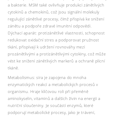
a bakterie. MSM také ovlivňuje produkci zánětlivých
cytokinů a chemokinů, což jsou signální molekuly
regulující zánětlivé procesy, čímž přispívá ke snížení
zánětu a podpoře zdravé imunitní odpovědi.
Dýchací aparát: protizánětlivé vlastnosti, schopnost
redukovat oxidační stres a podporovat pružnost
tkání, přispívají k udržení rovnováhy mezi
prozánětlivými a protizánětlivými cytokiny, což může
vést ke snížení zánětlivých markerů a ochraně plicní
tkáně.
Metabolismus: síra je zapojena do mnoha
enzymatických reakcí a metabolických procesů v
organismu. Hraje klíčovou roli při přeměně
aminokyselin, vitaminů a dalších živin na energii a
nutriční sloučeniny. Je součástí enzymů, které
podporují metabolické procesy, jako je trávení,