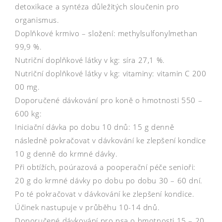
detoxikace a syntéza důležitých sloučenin pro
organismus.
Doplňkové krmivo – složení: methylsulfonylmethan
99,9 %.
Nutriční doplňkové látky v kg: síra 27,1 %.
Nutriční doplňkové látky v kg: vitaminy: vitamin C 200
00 mg.
Doporučené dávkování pro koně o hmotnosti 550 –
600 kg:
Iniciační dávka po dobu 10 dnů: 15 g denně
následně pokračovat v dávkování ke zlepšení kondice
10 g denně do krmné dávky.
Při obtížích, poúrazová a pooperační péče senioři:
20 g do krmné dávky po dobu po dobu 30 – 60 dní.
Po té pokračovat v dávkování ke zlepšení kondice.
Účinek nastupuje v průběhu 10-14 dnů.
Doporučené dávkování pro psa o hmotnosti 15 – 20