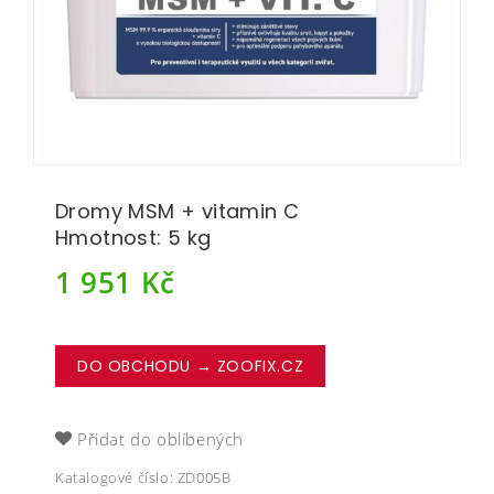
Dromy MSM + vitamin C
Hmotnost: 5 kg
1 951
Kč
DO OBCHODU → ZOOFIX.CZ
Přidat do oblíbených
Katalogové číslo:
ZD005B