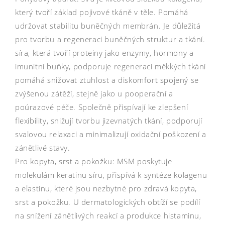
který tvoří základ pojivové tkáně v těle. Pomáhá
udržovat stabilitu buněčných membrán. Je důležitá
pro tvorbu a regeneraci buněčných struktur a tkání.
síra, která tvoří proteiny jako enzymy, hormony a
imunitní buňky, podporuje regeneraci měkkých tkání
pomáhá snižovat ztuhlost a diskomfort spojený se
zvýšenou zátěží, stejně jako u pooperační a
poúrazové péče. Společně přispívají ke zlepšení
flexibility, snižují tvorbu jizevnatých tkání, podporují
svalovou relaxaci a minimalizují oxidační poškození a
zánětlivé stavy.
Pro kopyta, srst a pokožku: MSM poskytuje
molekulám keratinu síru, přispívá k syntéze kolagenu
a elastinu, které jsou nezbytné pro zdravá kopyta,
srst a pokožku. U dermatologických obtíží se podílí
na snížení zánětlivých reakcí a produkce histaminu,