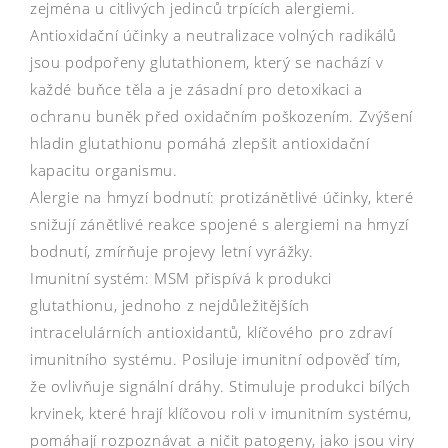
zejména u citlivých jedinců trpících alergiemi.
Antioxidační účinky a neutralizace volných radikálů
jsou podpořeny glutathionem, který se nachází v
každé buňce těla a je zásadní pro detoxikaci a
ochranu buněk před oxidačním poškozením. Zvýšení
hladin glutathionu pomáhá zlepšit antioxidační
kapacitu organismu.
Alergie na hmyzí bodnutí: protizánětlivé účinky, které
snižují zánětlivé reakce spojené s alergiemi na hmyzí
bodnutí, zmírňuje projevy letní vyrážky.
Imunitní systém: MSM přispívá k produkci
glutathionu, jednoho z nejdůležitějších
intracelulárních antioxidantů, klíčového pro zdraví
imunitního systému. Posiluje imunitní odpověď tím,
že ovlivňuje signální dráhy. Stimuluje produkci bílých
krvinek, které hrají klíčovou roli v imunitním systému,
pomáhají rozpoznávat a ničit patogeny, jako jsou viry