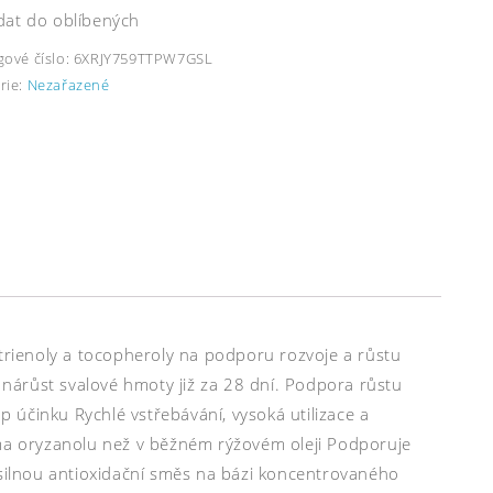
dat do oblíbených
gové číslo:
6XRJY759TTPW7GSL
rie:
Nezařazené
rienoly a tocopheroly na podporu rozvoje a růstu
ý nárůst svalové hmoty již za 28 dní. Podpora růstu
 účinku Rychlé vstřebávání, vysoká utilizace a
a oryzanolu než v běžném rýžovém oleji Podporuje
 silnou antioxidační směs na bázi koncentrovaného