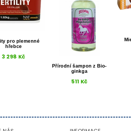
Mi
lity pro plemenné
hřebce
3 298
Kč
Přírodní šampon z Bio-
ginkga
511
Kč
E NÁS
INFORMACE