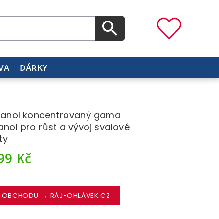
VA
DÁRKY
zanol koncentrovaný gama
anol pro růst a vývoj svalové
ty
199
Kč
 OBCHODU → RÁJ-OHLÁVEK.CZ