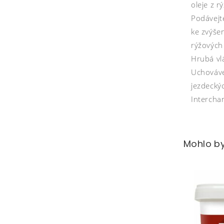
oleje z 
Podávejt
ke zvýše
rýžových
Hrubá vl
Uchováve
jezdecký
Intercha
Mohlo by