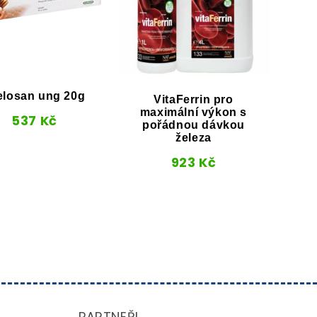
elosan ung 20g
VitaFerrin pro
MS
maximální výkon s
g
537
Kč
pořádnou dávkou
železa
923
Kč
PARTNEŘI