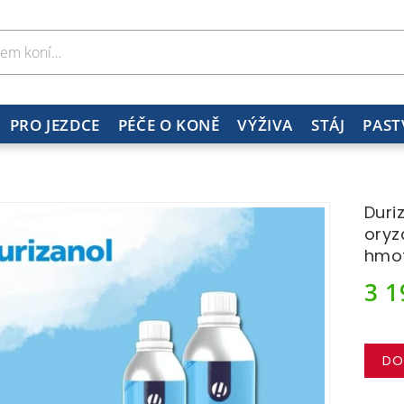
PRO JEZDCE
PÉČE O KONĚ
VÝŽIVA
STÁJ
PAST
Duri
oryz
hmo
3 
DO