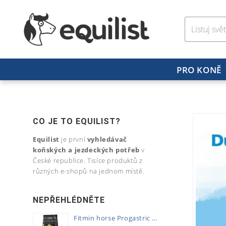
PRO KONĚ
CO JE TO EQUILIST?
Equilist
je první
vyhledávač
koňských a jezdeckých potřeb
v
České republice. Tisíce produktů z
různých e-shopů na jednom místě.
NEPŘEHLÉDNĚTE
Fitmin horse Progastric 20kg