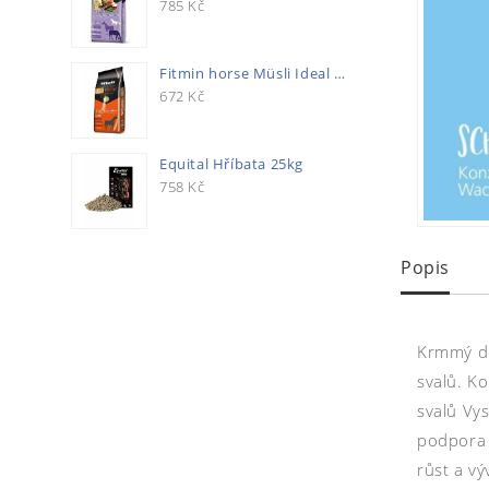
785
Kč
Fitmin horse Müsli Ideal 20kg
672
Kč
Equital Hříbata 25kg
758
Kč
Popis
Krmmý do
svalů. Ko
svalů Vy
podpora 
růst a v