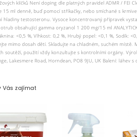
rýžových klíčků Není doping dle platných pravidel ADMR / FEI
e 15 ml denně, buď pomocí stříkačky, nebo smíchané s krm
ní hladiny testosteronu. Vysoce koncentrovaný přípravek vyst
 otrub obsahující gamma oryzanol 1 200 mg/15 ml ANALYTICK
áknina: <0,5 %, Vlhkost: 0,2 %, Hrubý popel: <0,1 %, Sodík: 
jte mimo dosah dětí. Skladujte na chladném, suchém místě. M
ch soutěží, použití vždy konzultujte s kontrolními orgány. V
nge, Lakesmere Road, Horndean, PO8 9JU, UK Balení: láhev s 
 Vás zajímat