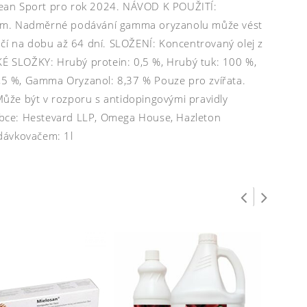
 Clean Sport pro rok 2024. NÁVOD K POUŽITÍ:
ivem. Nadměrné podávání gamma oryzanolu může vést
ačí na dobu až 64 dní. SLOŽENÍ: Koncentrovaný olej z
É SLOŽKY: Hrubý protein: 0,5 %, Hrubý tuk: 100 %,
<0,5 %, Gamma Oryzanol: 8,37 % Pouze pro zvířata.
ůže být v rozporu s antidopingovými pravidly
ýrobce: Hestevard LLP, Omega House, Hazleton
dávkovačem: 1l