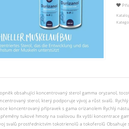
Při
Katalo
Katego
pněk obsahující koncentrovaný sterol gamma oryzanol, tocot
ncentrovaný sterol, který podporuje vývoj a růst svalů. Rychl
soce koncentrovaný přípravek s gama orizanolem Rychlý nástup
přeměny tukové hmoty na svalovou 8x vyšší koncentrace gam
ývoj svalů prostřednictvím tokotrienolů a tokoferolů Obsahuje