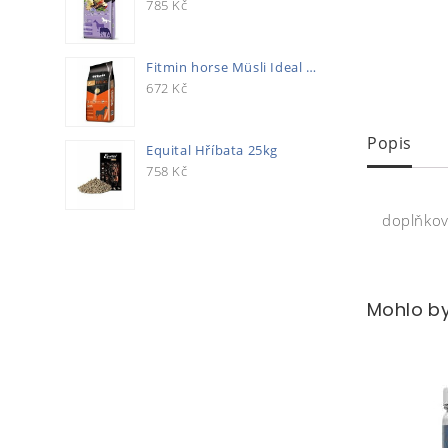
785
Kč
Fitmin horse Müsli Ideal 20kg
672
Kč
Popis
Equital Hříbata 25kg
758
Kč
doplňkov
Mohlo by