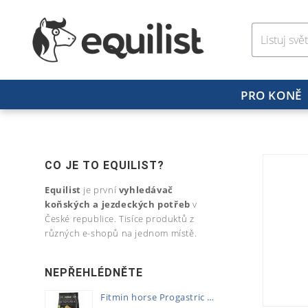
PRO KONĚ
CO JE TO EQUILIST?
Equilist
je první
vyhledávač
koňských a jezdeckých potřeb
v
České republice. Tisíce produktů z
různých e-shopů na jednom místě.
NEPŘEHLÉDNĚTE
Fitmin horse Progastric 20kg