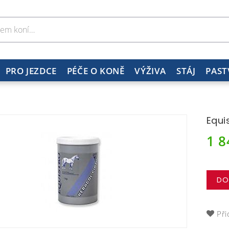
PRO JEZDCE
PÉČE O KONĚ
VÝŽIVA
STÁJ
PAST
Equi
1 
DO
Při