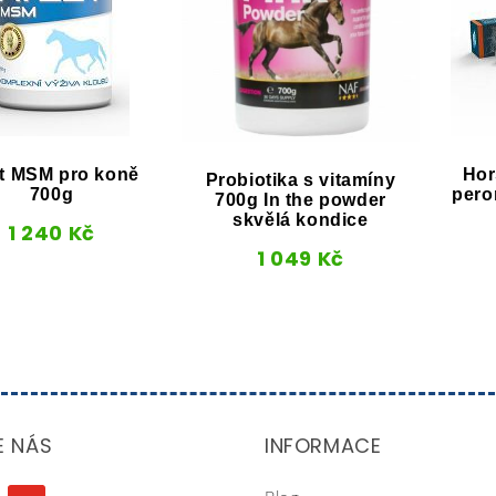
et MSM pro koně
Hor
Probiotika s vitamíny
700g
pero
700g In the powder
skvělá kondice
1 240
Kč
1 049
Kč
E NÁS
INFORMACE