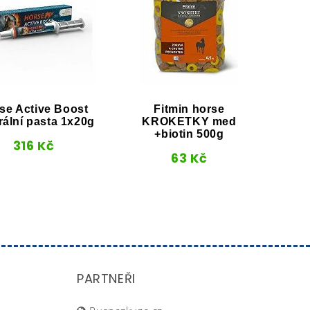
se Active Boost
Fitmin horse
Poc
rální pasta 1x20g
KROKETKY med
DEL
+biotin 500g
316
Kč
63
Kč
PARTNEŘI