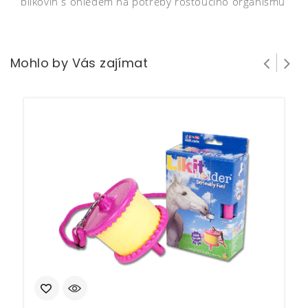
bílkovin s ohledem na potřeby rostoucího organismu
Mohlo by Vás zajímat