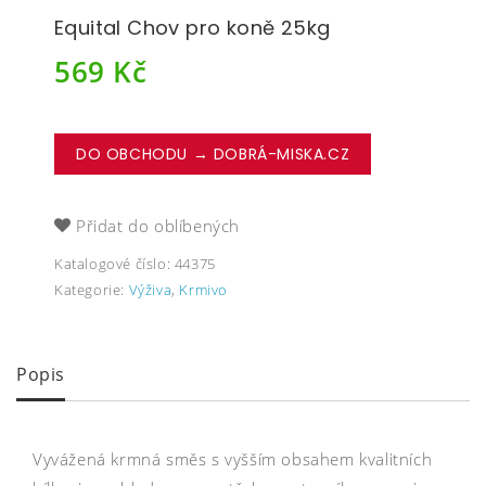
Equital Chov pro koně 25kg
569
Kč
DO OBCHODU → DOBRÁ-MISKA.CZ
Přidat do oblíbených
Katalogové číslo:
44375
Kategorie:
Výživa
,
Krmivo
Popis
Vyvážená krmná směs s vyšším obsahem kvalitních