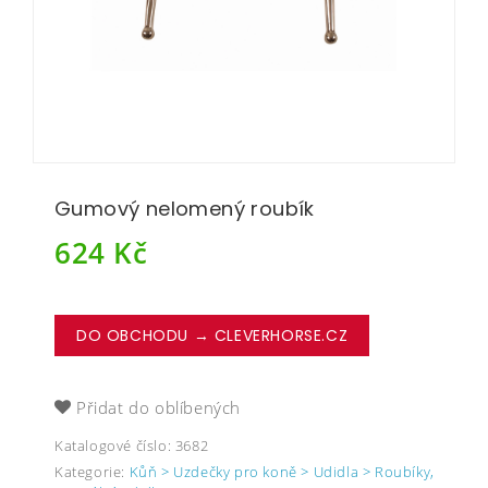
Gumový nelomený roubík
624
Kč
DO OBCHODU → CLEVERHORSE.CZ
Přidat do oblíbených
Katalogové číslo:
3682
Kategorie:
Kůň > Uzdečky pro koně > Udidla > Roubíky,