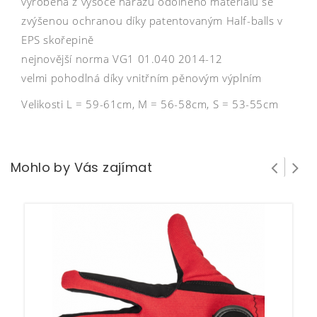
vyrobená z vysoce nárazu odolného materiálu se
zvýšenou ochranou díky patentovaným Half-balls v
EPS skořepině
nejnovější norma VG1 01.040 2014-12
velmi pohodlná díky vnitřním pěnovým výplním
Velikosti L = 59-61cm, M = 56-58cm, S = 53-55cm
Mohlo by Vás zajímat