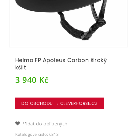
Helma FP Apoleus Carbon široký
kšilt
3 940
Kč
DO OBCHODU → CLEVERHORSE.CZ
Přidat do oblíbených
Katalogové číslo:
6313