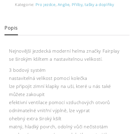
Kategorie:
Pro jezdce
,
Anglie
,
Přilby, tašky a doplňky
Popis
Nejnovější jezdecká moderní helma značky Fairplay
se širokým kšiltem a nastavitelnou velikostí.
3 bodový systém
nastavitelná velikost pomocí kolečka
lze připojit zimní klapky na uši, které u nás také
můžete zakoupit
efektivní ventilace pomocí vzduchových otvorů
odnímatelné vnitřní výplně, lze vyprat
ohebný extra široký kšilt
matný, hladký povrch, odolný vůči nečistotám