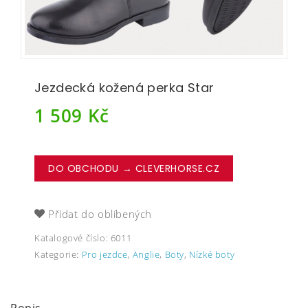
Jezdecká kožená perka Star
1 509
Kč
DO OBCHODU → CLEVERHORSE.CZ
Přidat do oblíbených
Katalogové číslo:
6011
Kategorie:
Pro jezdce
,
Anglie
,
Boty
,
Nízké boty
Popis