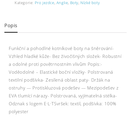
Kategorie:
Pro jezdce
,
Anglie
,
Boty
,
Nízké boty
Popis
Funkční a pohodlné kotníkové boty na šněrování-
Vzhled hladké kůže- Bez živočišných složek- Robustní
a odolné proti povětrnostním vlivům Popis:-
Voděodolné – Elastické boční vložky- Polstrovaná
textilní podšívka- Zesílená oblast paty- Držák na
ostruhy — Protiskluzová podešev — Mezipodešev z
EVA tlumící nárazy- Polstrovaná, vyjímatelná stélka-
Odznak s logem E·L·TSvršek: textil, podšívka: 100%
polyester