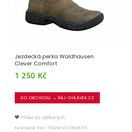
Jezdecká perka Waldhausen
Clever Comfort
1 250
Kč
DO OBCHODU → RÁJ-OHLÁVEK.CZ
Přidat do oblíbených
Katalogové číslo:
TEB2WYZCLEBVW7S5