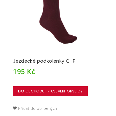
Jezdecké podkolenky QHP
195
Kč
DO OBCHODU → CLEVERHORSE.CZ
Přidat do oblíbených