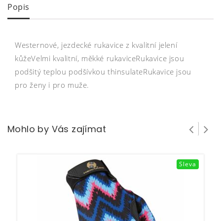
Popis
Westernové, jezdecké rukavice z kvalitní jelení
kůžeVelmi kvalitní, měkké rukaviceRukavice jsou
podšitý teplou podšívkou thinsulateRukavice jsou
pro ženy i pro muže.
Mohlo by Vás zajímat
Sleva