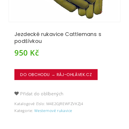
Jezdecké rukavice Cattlemans s
podšívkou
950
Kč
DO OBCHODU → RÁJ-OHLÁVEK.CZ
Přidat do oblíbených
Katalogové číslo:
M4E2GJREWFZVKZJ4
Kategorie:
Westernové rukavice