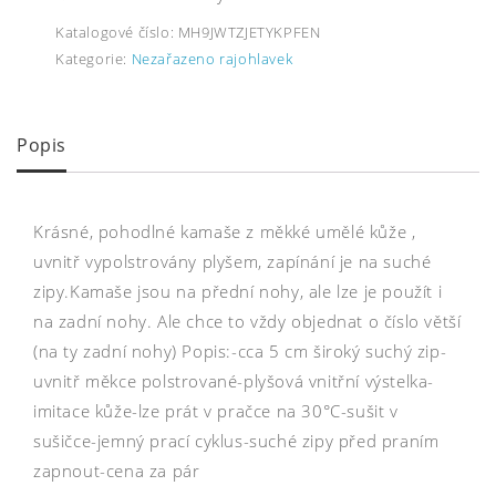
Katalogové číslo:
MH9JWTZJETYKPFEN
Kategorie:
Nezařazeno rajohlavek
Popis
Krásné, pohodlné kamaše z měkké umělé kůže ,
uvnitř vypolstrovány plyšem, zapínání je na suché
zipy.Kamaše jsou na přední nohy, ale lze je použít i
na zadní nohy. Ale chce to vždy objednat o číslo větší
(na ty zadní nohy) Popis:-cca 5 cm široký suchý zip-
uvnitř měkce polstrované-plyšová vnitřní výstelka-
imitace kůže-lze prát v pračce na 30°C-sušit v
sušičce-jemný prací cyklus-suché zipy před praním
zapnout-cena za pár