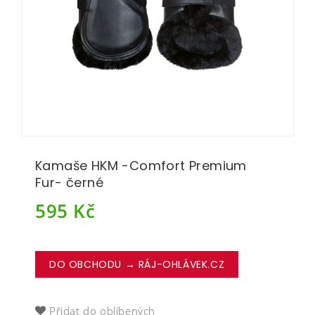
Kamaše HKM -Comfort Premium
Fur- černé
595
Kč
DO OBCHODU → RÁJ-OHLÁVEK.CZ
Přidat do oblíbených