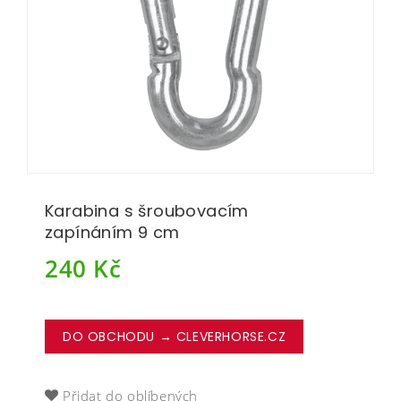
Karabina s šroubovacím
zapínáním 9 cm
240
Kč
DO OBCHODU → CLEVERHORSE.CZ
Přidat do oblíbených