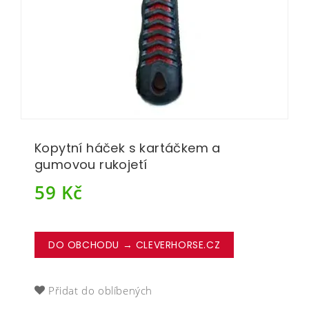
Kopytní háček s kartáčkem a
gumovou rukojetí
59
Kč
DO OBCHODU → CLEVERHORSE.CZ
Přidat do oblíbených