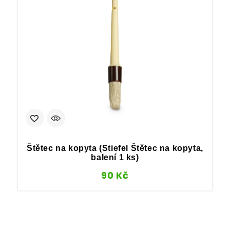
Štětec na kopyta (Stiefel Štětec na kopyta,
K
balení 1 ks)
90
Kč