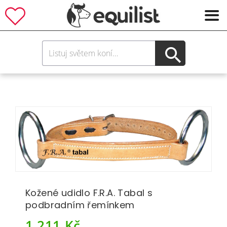
Kožené udidlo F.R.A. Tabal s
podbradním řemínkem
1 211
Kč