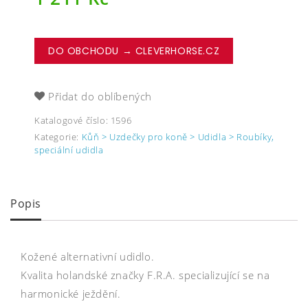
DO OBCHODU → CLEVERHORSE.CZ
Přidat do oblíbených
Katalogové číslo:
1596
Kategorie:
Kůň > Uzdečky pro koně > Udidla > Roubíky,
speciální udidla
Popis
Kožené alternativní udidlo.
Kvalita holandské značky F.R.A. specializující se na
harmonické ježdění.