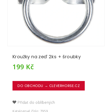
Kroužky na zeď 2ks + šroubky
199
Kč
DO OBCHODU → CLEVERHORSE.CZ
Přidat do oblíbených
Katalogové číslo:
7959