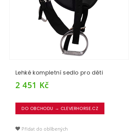
Lehké kompletní sedlo pro děti
2 451
Kč
DO OBCHODU → CLEVERHORSE.CZ
Přidat do oblíbených