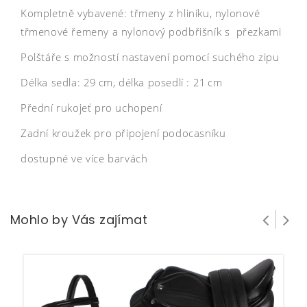
Kompletně vybavené: třmeny z hliníku, nylonové
třmenové řemeny a nylonový podbřišník s přezkami
Polštáře s možností nastavení pomocí suchého zipu
Délka sedla: 29 cm, délka posedlí : 21 cm
Přední rukojeť pro uchopení
Zadní kroužek pro připojení podocasníku
dostupné ve více barvách
Mohlo by Vás zajímat