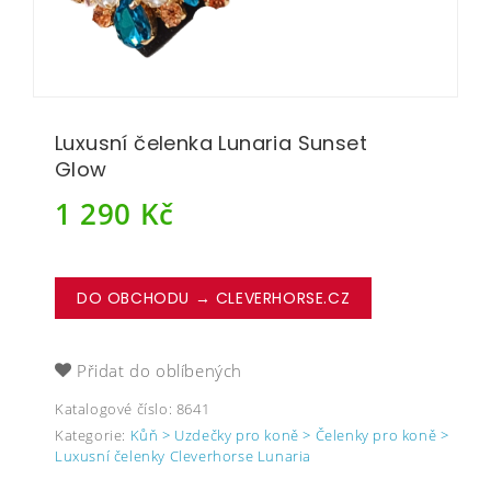
Luxusní čelenka Lunaria Sunset
Glow
1 290
Kč
DO OBCHODU → CLEVERHORSE.CZ
Přidat do oblíbených
Katalogové číslo:
8641
Kategorie:
Kůň > Uzdečky pro koně > Čelenky pro koně >
Luxusní čelenky Cleverhorse Lunaria