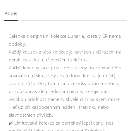
Popis
Čelenka z originální kolekce Lunaria, která v ČR nemá
obdoby.
Každý kousek z této kolekce je navržen s důrazem na
detail, estetiku a především funkčnost.
Zářivé kameny jsou precizně vsazeny do zpevněného
kovového pásku, který je v jednom kuse a je obšitý
dovnitř kůže. Díky tomu jsou čelenky dobře ohebné,
přizpůsobivé, ale především pevné, to zajišťuje
vysokou odolnost.Kameny skvěle drží na svém místě
– ať už při každodenním ježdění, tréninku nebo
slavnostních chvílích.
✔️ Limitovaná kolekce za perfektní lepší cenu, než
obyčejnější čelenky u konkurence✔️ Prémiové