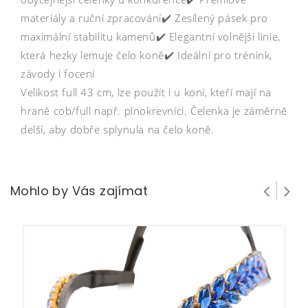
materiály a ruční zpracování✔️ Zesílený pásek pro
maximální stabilitu kamenů✔️ Elegantní volnější linie,
která hezky lemuje čelo koně✔️ Ideální pro trénink,
závody i focení
Velikost full 43 cm, lze použít i u koní, kteří mají na
hraně cob/full např. plnokrevníci. Čelenka je záměrně
delší, aby dobře splynula na čelo koně.
Mohlo by Vás zajímat