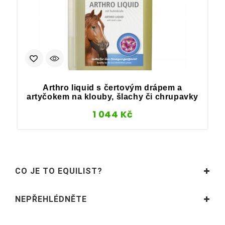
Arthro liquid s čertovým drápem a
artyčokem na klouby, šlachy či chrupavky
1 044
Kč
CO JE TO EQUILIST?
NEPŘEHLÉDNĚTE