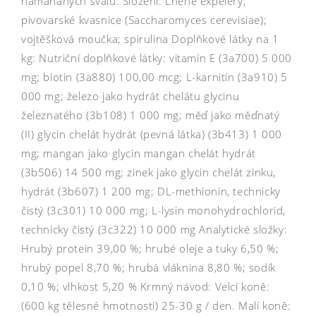
namáhaných svalů. Složení: Lněné expelery;
pivovarské kvasnice (Saccharomyces cerevisiae);
vojtěšková moučka; spirulina Doplňkové látky na 1
kg: Nutriční doplňkové látky: vitamín E (3a700) 5 000
mg; biotin (3a880) 100,00 mcg; L-karnitin (3a910) 5
000 mg; železo jako hydrát chelátu glycinu
železnatého (3b108) 1 000 mg; měď jako měďnatý
(II) glycin chelát hydrát (pevná látka) (3b413) 1 000
mg; mangan jako glycin mangan chelát hydrát
(3b506) 14 500 mg; zinek jako glycin chelát zinku,
hydrát (3b607) 1 200 mg; DL-methionin, technicky
čistý (3c301) 10 000 mg; L-lysin monohydrochlorid,
technicky čistý (3c322) 10 000 mg Analytické složky:
Hrubý protein 39,00 %; hrubé oleje a tuky 6,50 %;
hrubý popel 8,70 %; hrubá vláknina 8,80 %; sodík
0,10 %; vlhkost 5,20 % Krmný návod: Velcí koně:
(600 kg tělesné hmotnosti) 25-30 g / den. Malí koně: