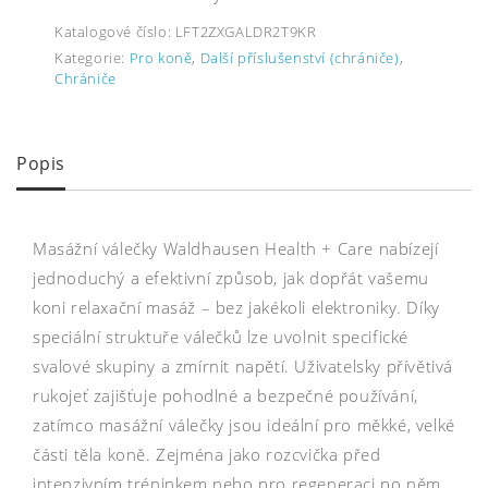
Katalogové číslo:
LFT2ZXGALDR2T9KR
Kategorie:
Pro koně
,
Další příslušenství (chrániče)
,
Chrániče
Popis
Masážní válečky Waldhausen Health + Care nabízejí
jednoduchý a efektivní způsob, jak dopřát vašemu
koni relaxační masáž – bez jakékoli elektroniky. Díky
speciální struktuře válečků lze uvolnit specifické
svalové skupiny a zmírnit napětí. Uživatelsky přívětivá
rukojeť zajišťuje pohodlné a bezpečné používání,
zatímco masážní válečky jsou ideální pro měkké, velké
části těla koně. Zejména jako rozcvička před
intenzivním tréninkem nebo pro regeneraci po něm