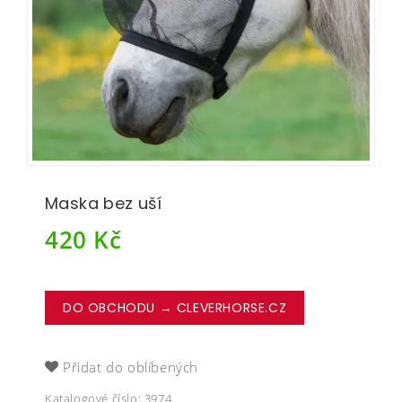
Maska bez uší
420
Kč
DO OBCHODU → CLEVERHORSE.CZ
Přidat do oblíbených
Katalogové číslo:
3974