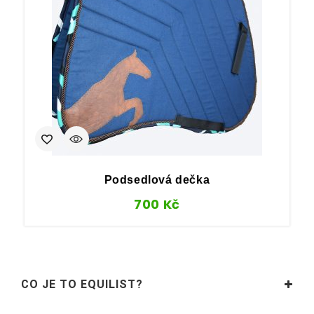
Podsedlová dečka
P
700
Kč
CO JE TO EQUILIST?