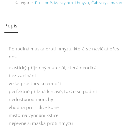
Kategorie:
Pro koně
,
Masky proti hmyzu
,
Čabraky a masky
Popis
Pohodlná maska proti hmyzu, která se navléká přes
nos.
elastický příjemný materiál, která neodírá
bez zapínání
velké prostory kolem očí
perfektně přiléhá k hlavě, takže se pod ni
nedostanou mouchy
vhodná pro citlivé koně
místo na vyndání kštice
nejlevnější maska proti hmyzu