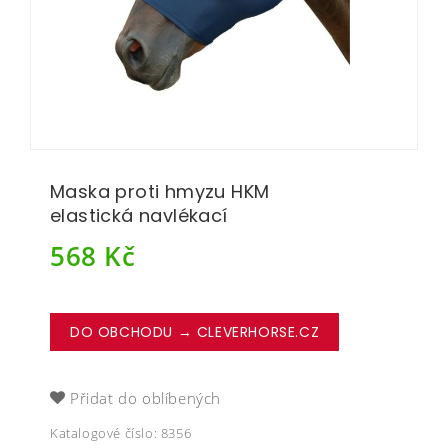
Maska proti hmyzu HKM
elastická navlékací
568
Kč
DO OBCHODU → CLEVERHORSE.CZ
Přidat do oblíbených
Katalogové číslo:
8356