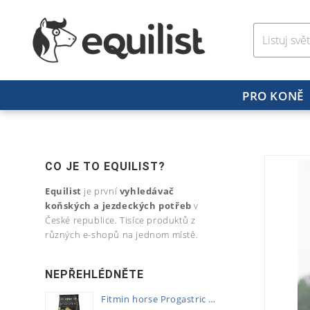
PRO KONĚ
CO JE TO EQUILIST?
Equilist
je první
vyhledávač
koňských a jezdeckých potřeb
v
České republice. Tisíce produktů z
různých e-shopů na jednom místě.
NEPŘEHLÉDNĚTE
Fitmin horse Progastric 20kg