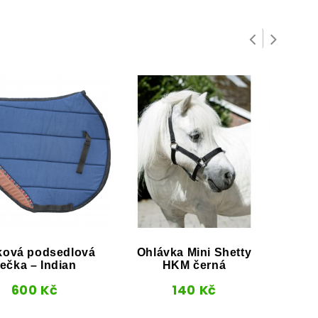
ková podsedlová
Ohlávka Mini Shetty
Po
ečka – Indian
HKM černá
600
Kč
140
Kč