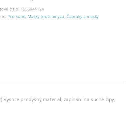
gové číslo:
1555944124
rie:
Pro koně
,
Masky proti hmyzu
,
Čabraky a masky
p).Vysoce prodyšný material, zapínání na suché zipy,