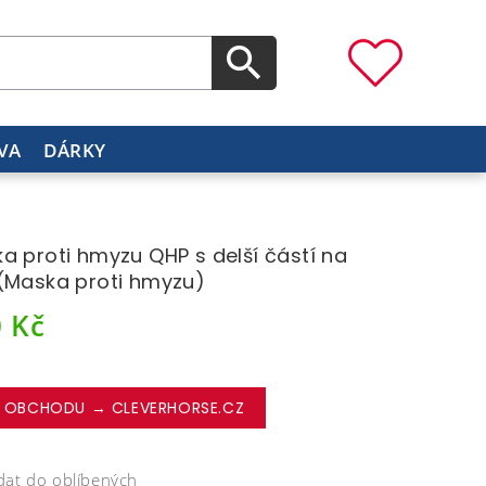
VA
DÁRKY
a proti hmyzu QHP s delší částí na
(Maska proti hmyzu)
0
Kč
 OBCHODU → CLEVERHORSE.CZ
dat do oblíbených