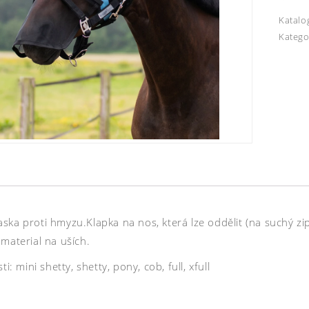
Katalo
Katego
ska proti hmyzu.Klapka na nos, která lze oddělit (na suchý zi
material na uších.
ti: mini shetty, shetty, pony, cob, full, xfull