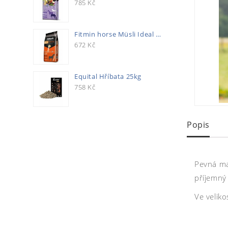
785
Kč
Fitmin horse Müsli Ideal 20kg
672
Kč
Equital Hříbata 25kg
758
Kč
Popis
Pevná ma
příjemný 
Ve velikos