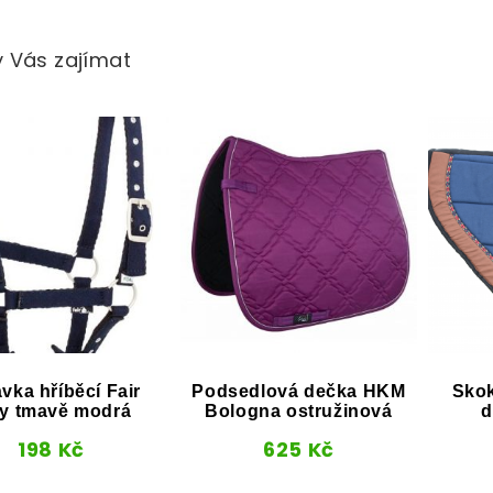
 Vás zajímat
vka hříběcí Fair
Podsedlová dečka HKM
Sko
ay tmavě modrá
Bologna ostružinová
d
198
Kč
625
Kč