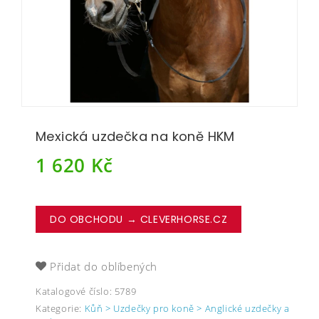
Mexická uzdečka na koně HKM
1 620
Kč
DO OBCHODU → CLEVERHORSE.CZ
Přidat do oblíbených
Katalogové číslo:
5789
Kategorie:
Kůň > Uzdečky pro koně > Anglické uzdečky a