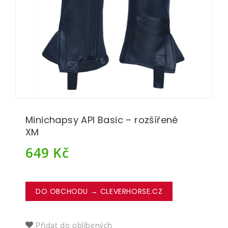
Minichapsy API Basic – rozšířené
XM
649
Kč
DO OBCHODU → CLEVERHORSE.CZ
Přidat do oblíbených