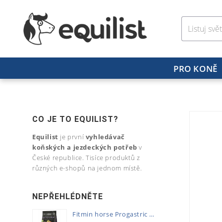
PRO KONĚ
CO JE TO EQUILIST?
Equilist
je první
vyhledávač
koňských a jezdeckých potřeb
v
České republice. Tisíce produktů z
různých e-shopů na jednom místě.
NEPŘEHLÉDNĚTE
Fitmin horse Progastric 20kg