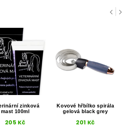
erinární zinková
Kovové hřbílko spirála
Box
mast 100ml
gelová black grey
2
205
Kč
201
Kč