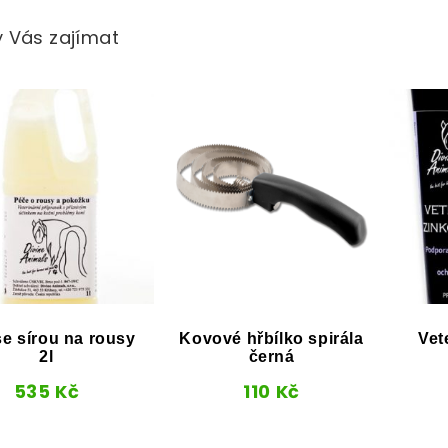
 Vás zajímat
se sírou na rousy
Kovové hřbílko spirála
Vet
2l
černá
535
Kč
110
Kč