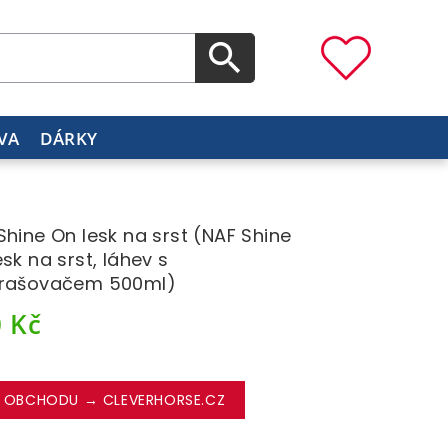
VA
DÁRKY
Shine On lesk na srst (NAF Shine
esk na srst, láhev s
rašovačem 500ml)
0
Kč
 OBCHODU → CLEVERHORSE.CZ