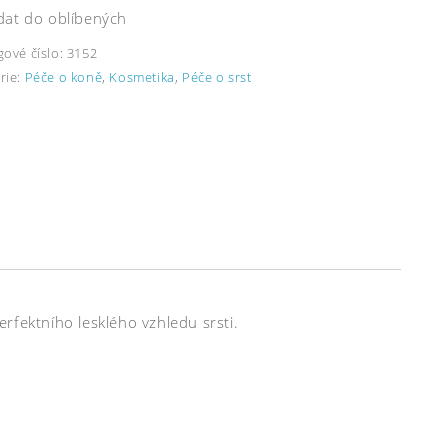
dat do oblíbených
gové číslo:
3152
rie:
Péče o koně
,
Kosmetika
,
Péče o srst
erfektního lesklého vzhledu srsti.