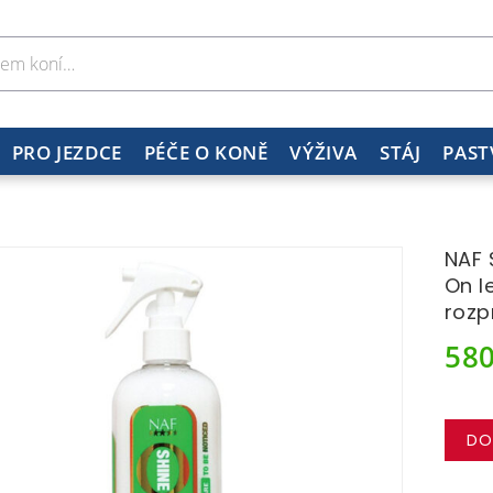
PRO JEZDCE
PÉČE O KONĚ
VÝŽIVA
STÁJ
PAST
NAF 
On l
rozp
58
DO