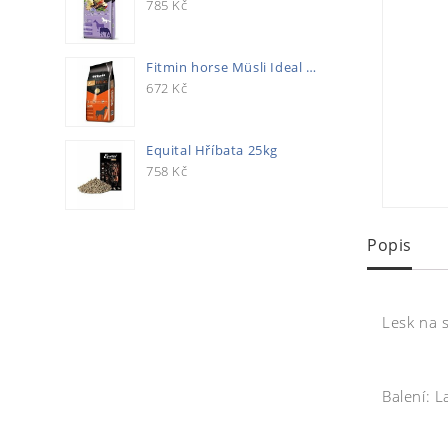
785
Kč
Fitmin horse Müsli Ideal 20kg
672
Kč
Equital Hříbata 25kg
758
Kč
Popis
Lesk na s
Balení: 