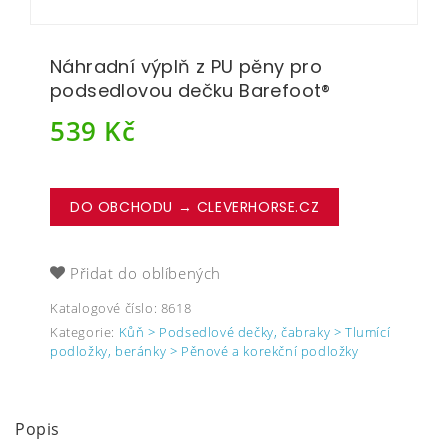
Náhradní výplň z PU pěny pro
podsedlovou dečku Barefoot®
539
Kč
DO OBCHODU → CLEVERHORSE.CZ
Přidat do oblíbených
Katalogové číslo:
8618
Kategorie:
Kůň > Podsedlové dečky, čabraky > Tlumící
podložky, beránky > Pěnové a korekční podložky
Popis