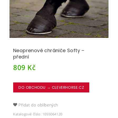
Neoprenové chrániče Softy –
přední
809
Kč
DO OBCHODU → CLEVERHORSE.CZ
Přidat do oblíbených
Katalogové číslo:
1055064120